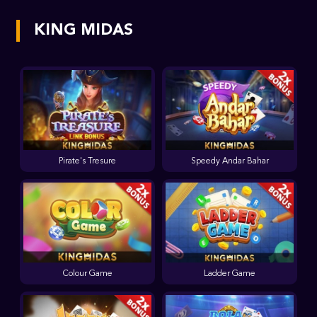
KING MIDAS
Pirate's Tresure
Speedy Andar Bahar
Colour Game
Ladder Game