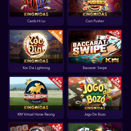
Cards Hi Lo
Coin Pusher
Xoc Dia Lightning
Baccarat: Swipe
KM Virtual Horse Racing
Jogo De Bozo