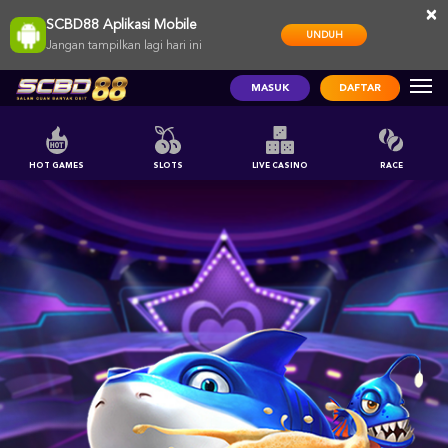
×
SCBD88 Aplikasi Mobile
UNDUH
Jangan tampilkan lagi hari ini
MASUK
DAFTAR
HOT GAMES
SLOTS
LIVE CASINO
RACE