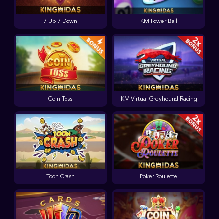
7 Up 7 Down
KM Power Ball
Coin Toss
KM Virtual Greyhound Racing
Toon Crash
Poker Roulette