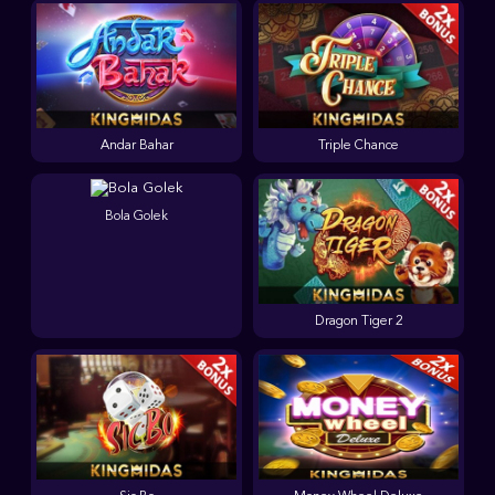
Andar Bahar
Triple Chance
Bola Golek
Dragon Tiger 2