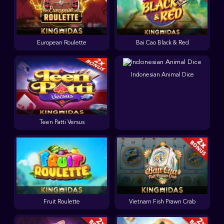
European Roulette
Bai Cao Black & Red
Indonesian Animal Dice
Teen Patti Versus
Fruit Roulette
Vietnam Fish Prawn Crab