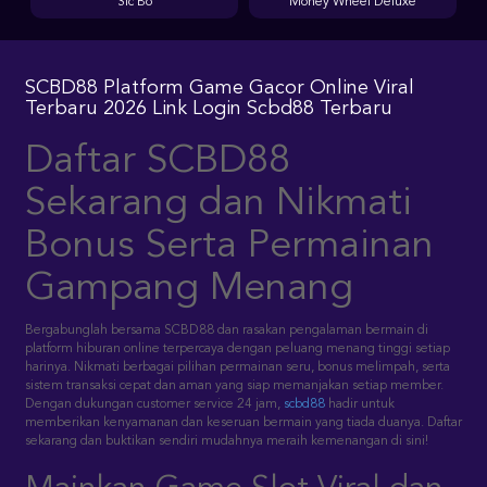
Sic Bo
Money Wheel Deluxe
SCBD88 Platform Game Gacor Online Viral
Terbaru 2026 Link Login Scbd88 Terbaru
Daftar SCBD88
Sekarang dan Nikmati
Bonus Serta Permainan
Gampang Menang
Bergabunglah bersama SCBD88 dan rasakan pengalaman bermain di
platform hiburan online terpercaya dengan peluang menang tinggi setiap
harinya. Nikmati berbagai pilihan permainan seru, bonus melimpah, serta
sistem transaksi cepat dan aman yang siap memanjakan setiap member.
Dengan dukungan customer service 24 jam,
scbd88
hadir untuk
memberikan kenyamanan dan keseruan bermain yang tiada duanya. Daftar
sekarang dan buktikan sendiri mudahnya meraih kemenangan di sini!