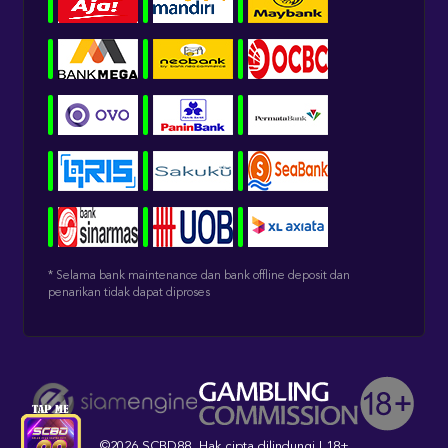
* Selama bank maintenance dan bank offline deposit dan
penarikan tidak dapat diproses
©2026 SCBD88. Hak cipta dilindungi | 18+