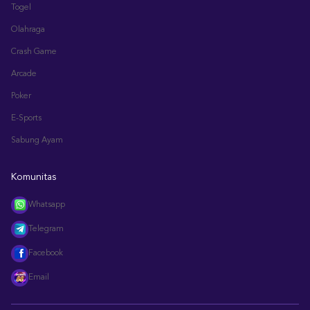
Togel
Olahraga
Crash Game
Arcade
Poker
E-Sports
Sabung Ayam
Komunitas
Whatsapp
Telegram
Facebook
Email