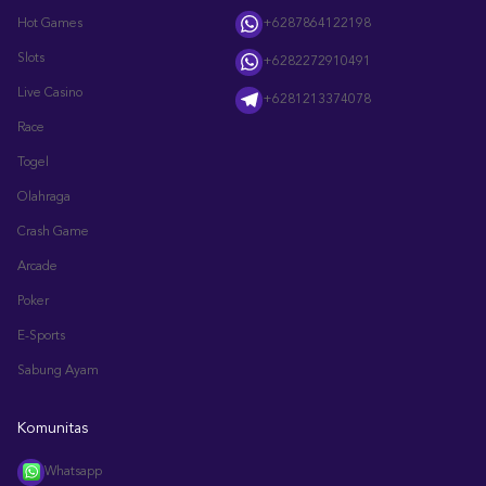
Hot Games
+6287864122198
Slots
+6282272910491
Live Casino
+6281213374078
Race
Togel
Olahraga
Crash Game
Arcade
Poker
E-Sports
Sabung Ayam
Komunitas
Whatsapp