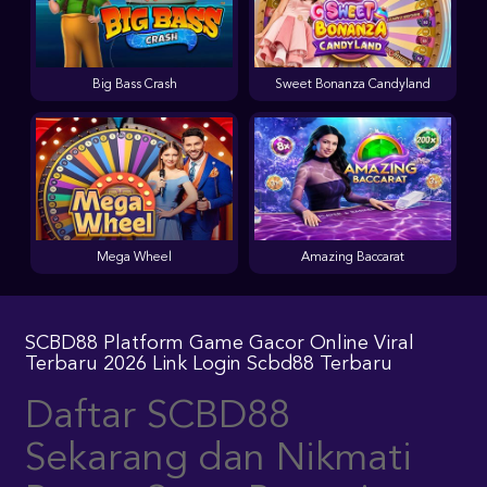
Big Bass Crash
Sweet Bonanza Candyland
Mega Wheel
Amazing Baccarat
SCBD88 Platform Game Gacor Online Viral
Terbaru 2026 Link Login Scbd88 Terbaru
Daftar SCBD88
Sekarang dan Nikmati