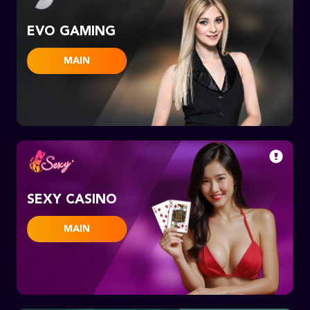
EVO GAMING
MAIN
SEXY CASINO
MAIN