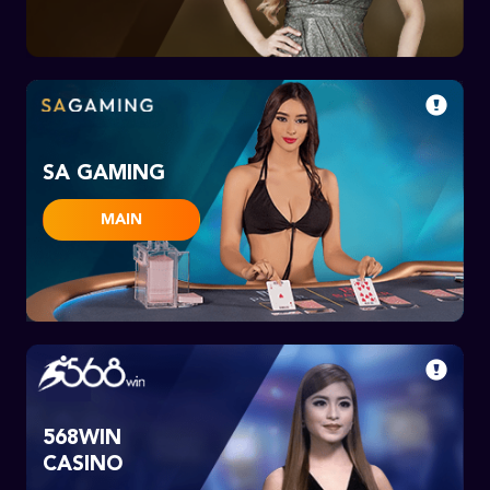
SA GAMING
MAIN
568WIN
CASINO