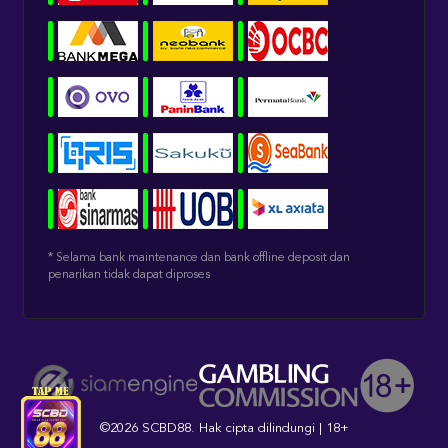
* Selama bank maintenance dan bank offline deposit dan
penarikan tidak dapat diproses
©2026 SCBD88. Hak cipta dilindungi | 18+