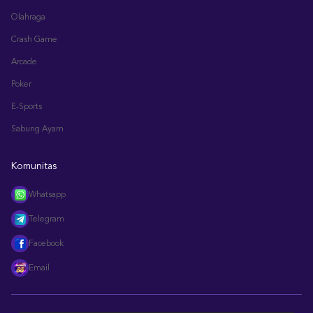
Olahraga
Crash Game
Arcade
Poker
E-Sports
Sabung Ayam
Komunitas
Whatsapp
Telegram
Facebook
Email