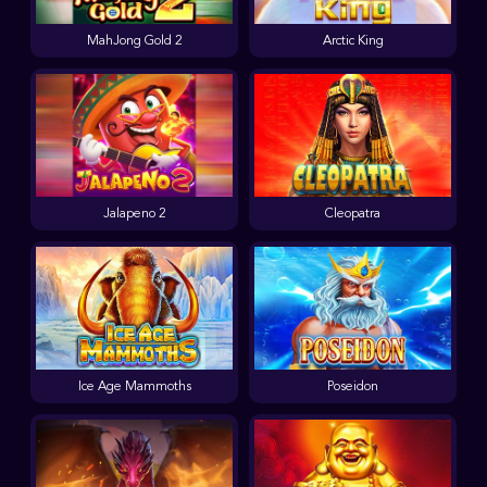
MahJong Gold 2
Arctic King
Jalapeno 2
Cleopatra
Ice Age Mammoths
Poseidon