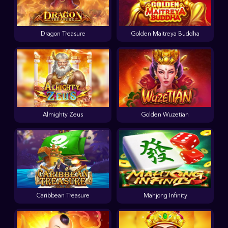
Dragon Treasure
Golden Maitreya Buddha
Almighty Zeus
Golden Wuzetian
Caribbean Treasure
Mahjong Infinity