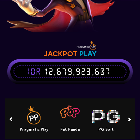
JACKPOT
PLAY
IDR
12,679,923,607
Pragmatic Play
Fat Panda
PG Soft
Slot