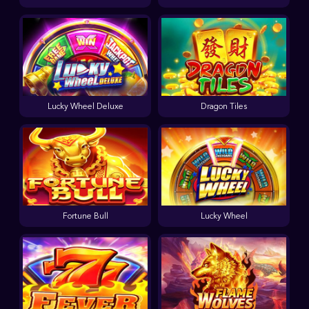
Lucky Wheel Deluxe
Dragon Tiles
Fortune Bull
Lucky Wheel