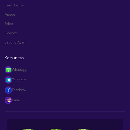
Crash Game
Arcade
Poker
E-Sports
Sabung Ayam
Komunitas
Whatsapp
Telegram
Facebook
Email