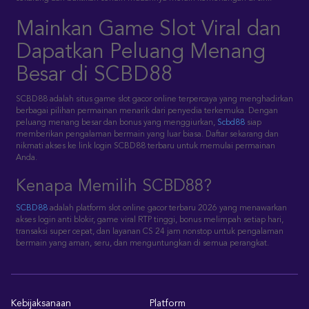
Mainkan Game Slot Viral dan
Dapatkan Peluang Menang
Besar di SCBD88
SCBD88 adalah situs game slot gacor online terpercaya yang menghadirkan
berbagai pilihan permainan menarik dari penyedia terkemuka. Dengan
peluang menang besar dan bonus yang menggiurkan,
Scbd88
siap
memberikan pengalaman bermain yang luar biasa. Daftar sekarang dan
nikmati akses ke link login SCBD88 terbaru untuk memulai permainan
Anda.
Kenapa Memilih SCBD88?
SCBD88
adalah platform slot online gacor terbaru 2026 yang menawarkan
akses login anti blokir, game viral RTP tinggi, bonus melimpah setiap hari,
transaksi super cepat, dan layanan CS 24 jam nonstop untuk pengalaman
bermain yang aman, seru, dan menguntungkan di semua perangkat.
Kebijaksanaan
Platform