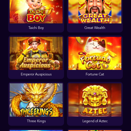
Taichi Boy
Great Wealth
Emperor Auspicious
Fortune Cat
Three Kings
Legend of Aztec