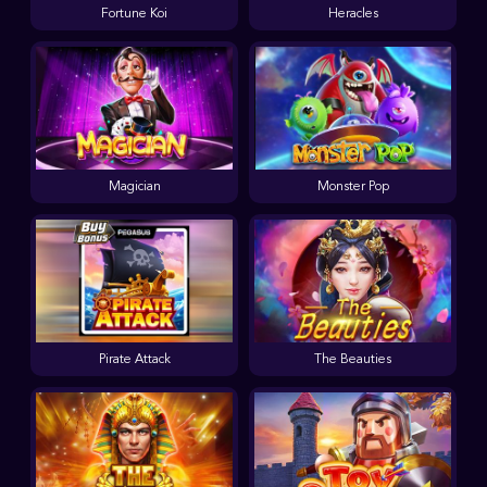
Fortune Koi
Heracles
Magician
Monster Pop
Pirate Attack
The Beauties