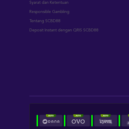
Syarat dan Ketentuan
Responsible Gambling
Tentang SCBD88
Deposit Instant dengan QRIS SCBD88