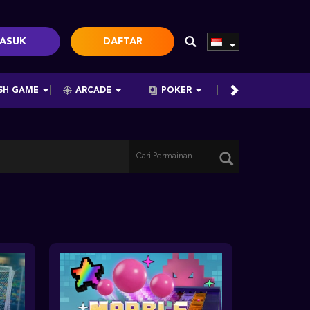
ASUK
DAFTAR
SH GAME
ARCADE
POKER
E-SPORTS